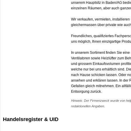
unserem Hauptsitz in Baden/AG bedie
einzelnen Räumen, aber auch ganz
Wir verkaufen, vermieten, installier
gleichermassen über private wie auc
Freundliches, qualifiziertes Fachper
uns möglich, Ihnen einzigartige Produ
In unserem Sortiment finden Sie ein
Ventilatoren sowie Heizlüfter zum 
und grossem Einkaufsvolumen profitie
welche nur bei uns erhältlich sind. 
nach Hause schicken lassen. Oder no
ansehen und erklären lassen. In der R
Gefallen gleich mitnehmen. Ein allfä
Entsorgung zurück.
Hinweis: Der Firmenzweck wurde von help.c
redaktionellen Angaben.
Handelsregister & UID