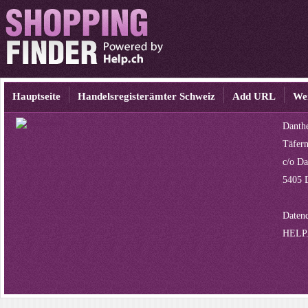
Hauptseite
Handelsregisterämter Schweiz
Add URL
We
Danth
Täfern
c/o D
5405 D
Datenq
HELP