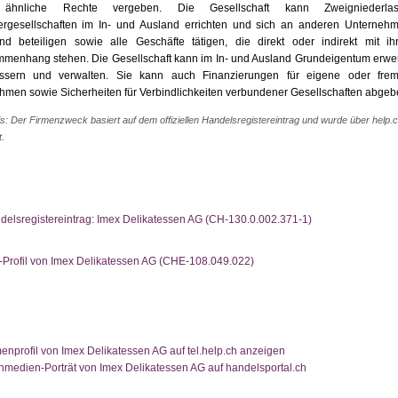
ähnliche Rechte vergeben. Die Gesellschaft kann Zweigniederla
ergesellschaften im In- und Ausland errichten und sich an anderen Unterneh
nd beteiligen sowie alle Geschäfte tätigen, die direkt oder indirekt mit 
menhang stehen. Die Gesellschaft kann im In- und Ausland Grundeigentum erwer
ussern und verwalten. Sie kann auch Finanzierungen für eigene oder fr
hmen sowie Sicherheiten für Verbindlichkeiten verbundener Gesellschaften abgeb
s: Der Firmenzweck basiert auf dem offiziellen Handelsregistereintrag und wurde über help.
t.
delsregistereintrag: Imex Delikatessen AG (CH-130.0.002.371-1)
-Profil von Imex Delikatessen AG (CHE-108.049.022)
enprofil von Imex Delikatessen AG auf tel.help.ch anzeigen
hmedien-Porträt von Imex Delikatessen AG auf handelsportal.ch