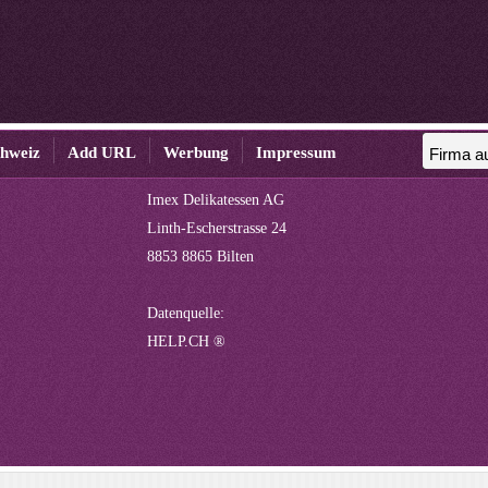
chweiz
Add URL
Werbung
Impressum
Imex Delikatessen AG
Linth-Escherstrasse 24
8853 8865 Bilten
Datenquelle:
HELP.CH ®