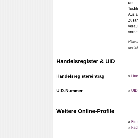
und 
Tocht
Ausla
Zusam
verä
vorne
Hinwei
gestell
Handelsregister & UID
Handelsregistereintrag
»
Han
UID-Nummer
»
UID
Weitere Online-Profile
»
Firm
»
Fac