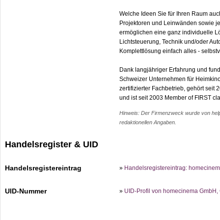
Welche Ideen Sie für Ihren Raum au
Projektoren und Leinwänden sowie je
ermöglichen eine ganz individuelle L
Lichtsteuerung, Technik und/oder Auto
Komplettlösung einfach alles - selbstv
Dank langjähriger Erfahrung und fun
Schweizer Unternehmen für Heimkino-E
zertifizierter Fachbetrieb, gehört sei
und ist seit 2003 Member of FIRST cla
Hinweis: Der Firmenzweck wurde von help.c
redaktionellen Angaben.
Handelsregister & UID
Handelsregistereintrag
»
Handelsregistereintrag: homecine
UID-Nummer
»
UID-Profil von homecinema GmbH, 