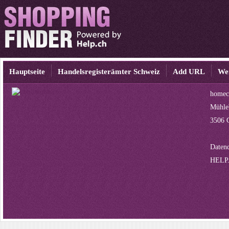
Hauptseite
Handelsregisterämter Schweiz
Add URL
We
home
Mühle
3506 G
Datenq
HELP