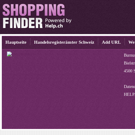
Hauptseite
Handelsregisterämter Schweiz
Add URL
We
Burnu
Bielst
4500 
Datenq
HELP