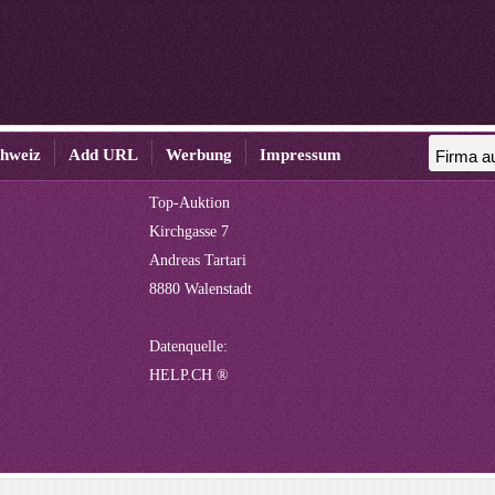
chweiz
Add URL
Werbung
Impressum
Top-Auktion
Kirchgasse 7
Andreas Tartari
8880 Walenstadt
Datenquelle:
HELP.CH ®