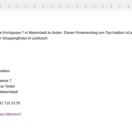
e Kirchgasse 7 in Walenstadt zu finden. Dieser Firmeneintrag von Top-Auktion ist 
 Shoppingfinder.ch publiziert.
uktion
gasse 7
as Tartari
Walenstadt
081 710 23 55
men-Mehrwert