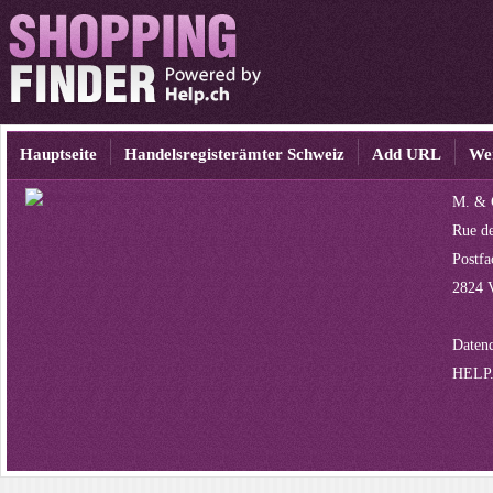
Hauptseite
Handelsregisterämter Schweiz
Add URL
We
M. & C
Rue de
Postfa
2824 
Datenq
HELP