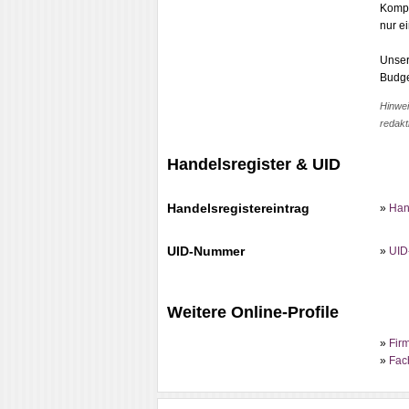
Kompe
nur e
Unser
Budge
Hinwei
redakt
Handelsregister & UID
Handelsregistereintrag
»
Han
UID-Nummer
»
UID
Weitere Online-Profile
»
Fir
»
Fac