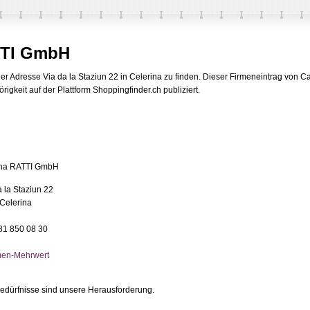
TTI GmbH
r Adresse Via da la Staziun 22 in Celerina zu finden. Dieser Firmeneintrag von C
gkeit auf der Plattform Shoppingfinder.ch publiziert.
na RATTI GmbH
a la Staziun 22
Celerina
081 850 08 30
men-Mehrwert
Bedürfnisse sind unsere Herausforderung.