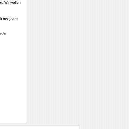
it. Wir wollen
r fast jedes
 oder