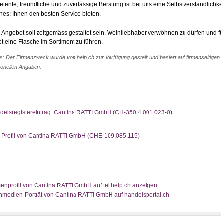
tente, freundliche und zuverlässige Beratung ist bei uns eine Selbstverständlichke
ines: Ihnen den besten Service bieten.
 Angebot soll zeitgemäss gestaltet sein. Weinliebhaber verwöhnen zu dürfen und fü
t eine Flasche im Sortiment zu führen.
s: Der Firmenzweck wurde von help.ch zur Verfügung gestellt und basiert auf firmenseitigen
ionellen Angaben.
delsregistereintrag: Cantina RATTI GmbH (CH-350.4.001.023-0)
-Profil von Cantina RATTI GmbH (CHE-109.085.115)
menprofil von Cantina RATTI GmbH auf tel.help.ch anzeigen
hmedien-Porträt von Cantina RATTI GmbH auf handelsportal.ch