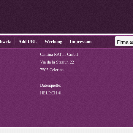
chweiz
Add URL
Werbung
Impressum
Cantina RATTI GmbH
Via da la Staziun 22
7505 Celerina
Datenquelle:
HELP.CH ®