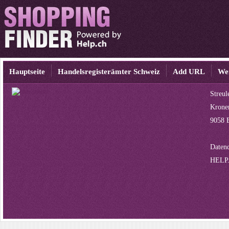
Hauptseite
Handelsregisterämter Schweiz
Add URL
We
Streu
Krone
9058 B
Datenq
HELP