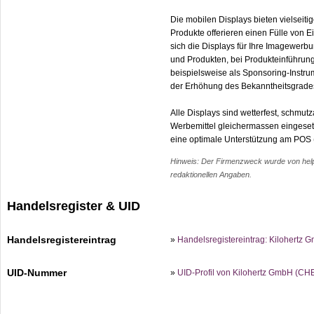
Die mobilen Displays bieten vielseit
Produkte offerieren einen Fülle von 
sich die Displays für Ihre Imagewer
und Produkten, bei Produkteinführun
beispielsweise als Sponsoring-Instru
der Erhöhung des Bekanntheitsgrades
Alle Displays sind wetterfest, schmu
Werbemittel gleichermassen eingesetz
eine optimale Unterstützung am POS (P
Hinweis: Der Firmenzweck wurde von help.c
redaktionellen Angaben.
Handelsregister & UID
Handelsregistereintrag
»
Handelsregistereintrag: Kilohertz
UID-Nummer
»
UID-Profil von Kilohertz GmbH (CH