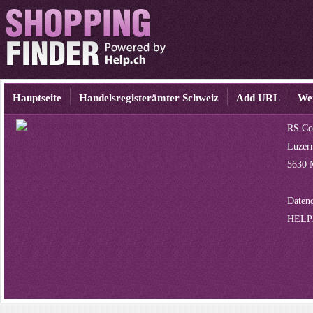
Hauptseite
Handelsregisterämter Schweiz
Add URL
We
RS C
Luzern
5630 
Datenq
HELP