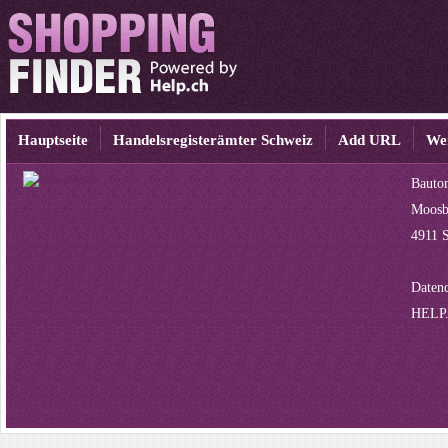
Hauptseite
Handelsregisterämter Schweiz
Add URL
We
Bauto
Moosba
4911 
Datenq
HELP