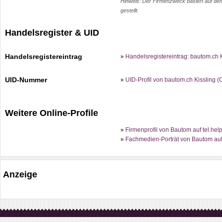
Hinweis: Der Firmenzweck basiert auf dem 
gestellt.
Handelsregister & UID
Handelsregistereintrag
»
Handelsregistereintrag: bautom.ch 
UID-Nummer
»
UID-Profil von bautom.ch Kissling
Weitere Online-Profile
»
Firmenprofil von Bautom auf tel.hel
»
Fachmedien-Porträt von Bautom auf
Anzeige