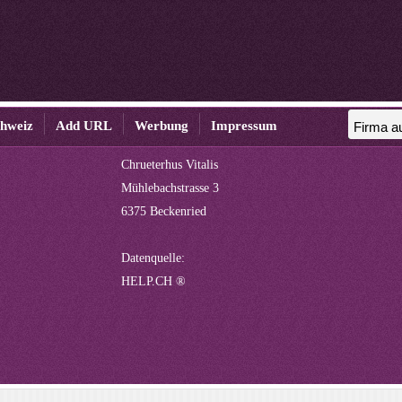
chweiz
Add URL
Werbung
Impressum
Chrueterhus Vitalis
Mühlebachstrasse 3
6375 Beckenried
Datenquelle:
HELP.CH ®