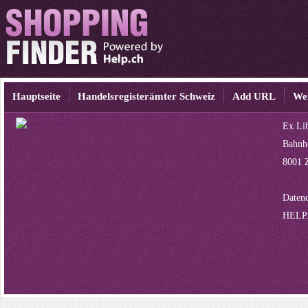
Hauptseite
Handelsregisterämter Schweiz
Add URL
We
Ex Lib
Bahnho
8001 
Datenq
HELP