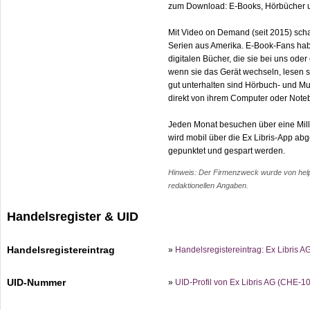
zum Download: E-Books, Hörbücher 
Mit Video on Demand (seit 2015) sch
Serien aus Amerika. E-Book-Fans hab
digitalen Bücher, die sie bei uns ode
wenn sie das Gerät wechseln, lesen si
gut unterhalten sind Hörbuch- und M
direkt von ihrem Computer oder Note
Jeden Monat besuchen über eine Milli
wird mobil über die Ex Libris-App ab
gepunktet und gespart werden.
Hinweis: Der Firmenzweck wurde von help.c
redaktionellen Angaben.
Handelsregister & UID
Handelsregistereintrag
»
Handelsregistereintrag: Ex Libris 
UID-Nummer
»
UID-Profil von Ex Libris AG (CHE-1