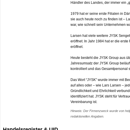
Händler des Landes, der immer ein „g
1979 hat er seine erste Filialen in D
sie auch heute noch zu finden ist – L
war, wie schnell sein Unternehmen 
Larsen hat viele weitere JYSK Senge
eröffnet. In Jahr 1984 hat er die ers
eröffnet.
Heute besteht die JYSK Group aus übe
Jahresumsatz der JYSK Group beläuft 
kontrolliert und das Gesamtpersonal 
Das Wort “JYSK” wurde immer mit Bed
auf alles oder – wie Lars Larsen – je
Gründlichkeit und Ehrlichkeit verbund
identifiziert hat. JYSK steht für Ver
Vereinbarung ist.
Hinweis: Der Firmenzweck wurde von help.c
redaktionellen Angaben.
Handelsregister & UID