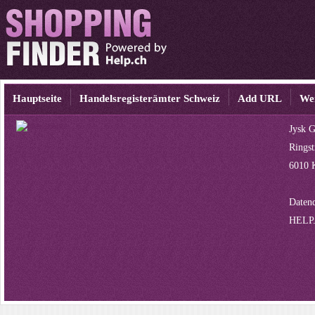
Hauptseite
Handelsregisterämter Schweiz
Add URL
We
Jysk 
Ringst
6010 
Datenq
HELP