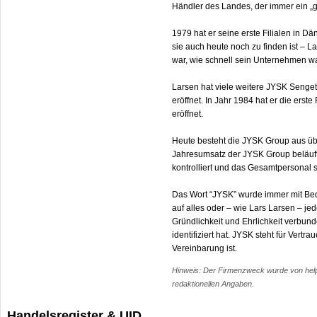
Händler des Landes, der immer ein „g
1979 hat er seine erste Filialen in D
sie auch heute noch zu finden ist – L
war, wie schnell sein Unternehmen 
Larsen hat viele weitere JYSK Senge
eröffnet. In Jahr 1984 hat er die ers
eröffnet.
Heute besteht die JYSK Group aus übe
Jahresumsatz der JYSK Group beläuft 
kontrolliert und das Gesamtpersonal 
Das Wort “JYSK” wurde immer mit Bed
auf alles oder – wie Lars Larsen – je
Gründlichkeit und Ehrlichkeit verbund
identifiziert hat. JYSK steht für Ver
Vereinbarung ist.
Hinweis: Der Firmenzweck wurde von help.c
redaktionellen Angaben.
Handelsregister & UID