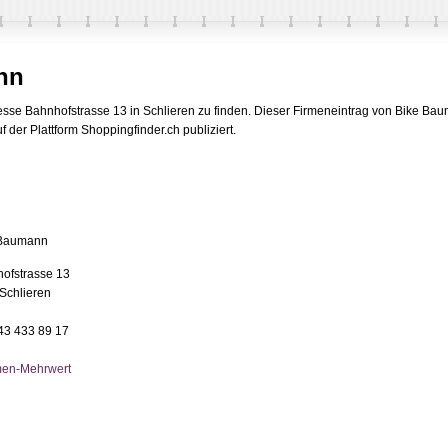
nn
sse Bahnhofstrasse 13 in Schlieren zu finden. Dieser Firmeneintrag von Bike Bau
der Plattform Shoppingfinder.ch publiziert.
 Baumann
ofstrasse 13
Schlieren
043 433 89 17
men-Mehrwert