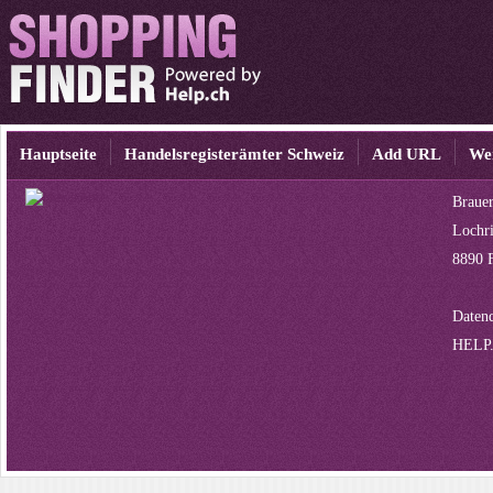
Hauptseite
Handelsregisterämter Schweiz
Add URL
We
Braue
Lochri
8890 
Datenq
HELP