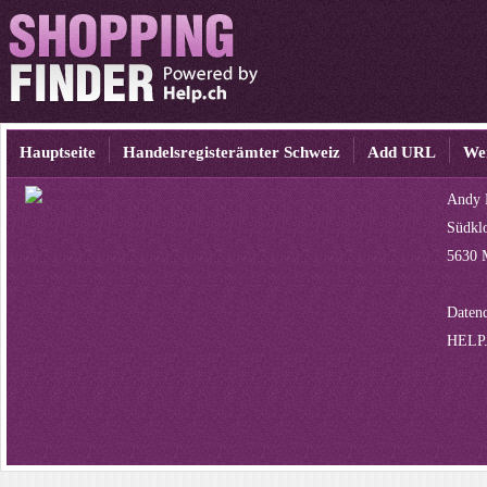
Hauptseite
Handelsregisterämter Schweiz
Add URL
We
Andy 
Südklo
5630 
Datenq
HELP