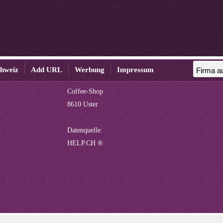
chweiz
Add URL
Werbung
Impressum
Coffee-Shop
8610 Uster
Datenquelle:
HELP.CH ®