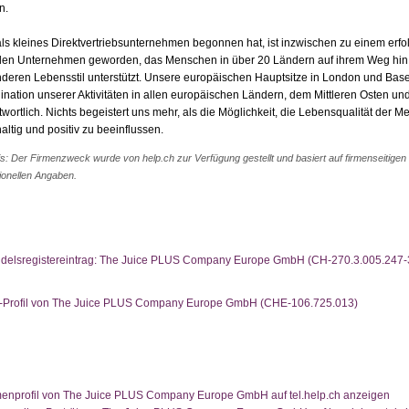
n.
ls kleines Direktvertriebsunternehmen begonnen hat, ist inzwischen zu einem erfo
len Unternehmen geworden, das Menschen in über 20 Ländern auf ihrem Weg hin
deren Lebensstil unterstützt. Unsere europäischen Hauptsitze in London und Basel
ination unserer Aktivitäten in allen europäischen Ländern, dem Mittleren Osten und
twortlich. Nichts begeistert uns mehr, als die Möglichkeit, die Lebensqualität der 
ltig und positiv zu beeinflussen.
s: Der Firmenzweck wurde von help.ch zur Verfügung gestellt und basiert auf firmenseitigen
ionellen Angaben.
delsregistereintrag: The Juice PLUS Company Europe GmbH (CH-270.3.005.247-
-Profil von The Juice PLUS Company Europe GmbH (CHE-106.725.013)
menprofil von The Juice PLUS Company Europe GmbH auf tel.help.ch anzeigen