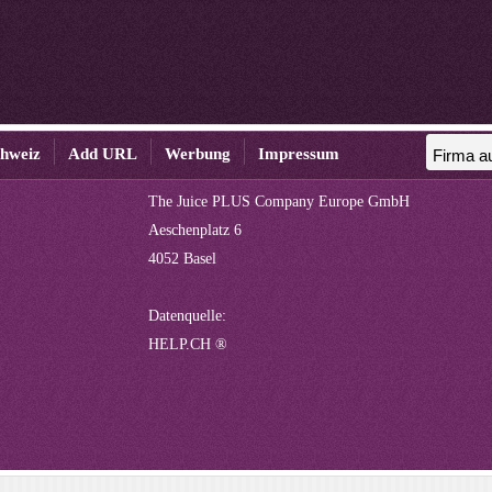
chweiz
Add URL
Werbung
Impressum
The Juice PLUS Company Europe GmbH
Aeschenplatz 6
4052 Basel
Datenquelle:
HELP.CH ®