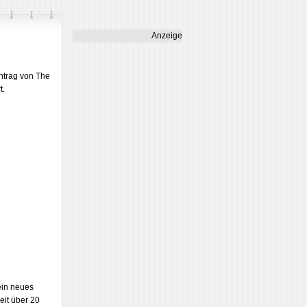
Anzeige
ntrag von The
t.
ein neues
eit über 20