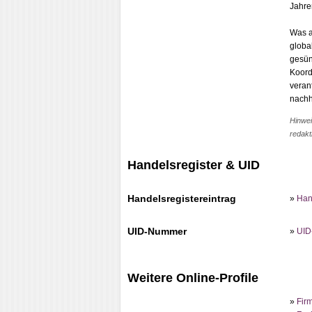
Jahre
Was a
globa
gesün
Koord
veran
nachha
Hinwei
redakt
Handelsregister & UID
Handelsregistereintrag
»
Han
UID-Nummer
»
UID
Weitere Online-Profile
»
Fir