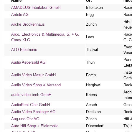
Name
Ort
Info
AMADEUS Interlaken GmbH
Interlaken
Radi
Antele AG
Elgg
Radi
HiFi
Arche Brockenhaus
Zürich
neue
Arco, Electronics & Multimedia, S. + G.
Radi
Laax
Coray KLG
G. C
Even
ATO-Electronic
Thalwil
Vera
Pann
Audio Aebersold AG
Thun
Elek
Inst
Audio Video Masur GmbH
Forch
Gerä
Audio Video Shop & Versand
Hergiswil
Radi
Archi
audio video tech GmbH
Kriens
Inte
AudioRent Clair GmbH
Aesch
Gros
Audio-Video Spalinger AG
Dietlikon
Radi
Aug und Ohr AG
Zürich
Hifi
Auto Hifi Shop + Elektronik
Dübendorf
TV, 