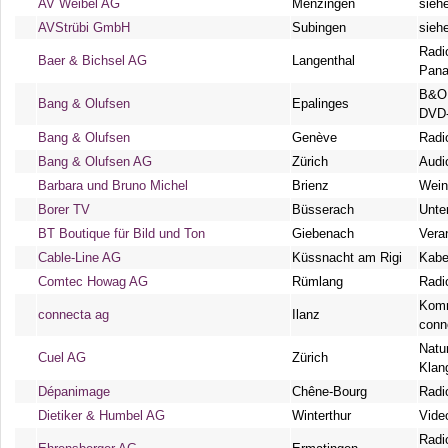
AV Weibel AG
Menzingen
sieh
AVStrübi GmbH
Subingen
sieh
Radi
Baer & Bichsel AG
Langenthal
Pana
B&O 
Bang & Olufsen
Epalinges
DVD-
Bang & Olufsen
Genève
Radi
Bang & Olufsen AG
Zürich
Audi
Barbara und Bruno Michel
Brienz
Wein
Borer TV
Büsserach
Unte
BT Boutique für Bild und Ton
Giebenach
Vera
Cable-Line AG
Küssnacht am Rigi
Kabel
Comtec Howag AG
Rümlang
Radi
Komm
connecta ag
Ilanz
conn
Natu
Cuel AG
Zürich
Klan
Dépanimage
Chêne-Bourg
Radi
Dietiker & Humbel AG
Winterthur
Vide
Radi