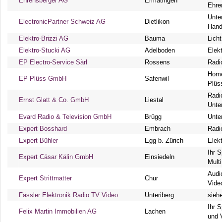
Ehrensberger AG
Ermatingen
Ehre
Unte
ElectronicPartner Schweiz AG
Dietlikon
Hand
Elektro-Brizzi AG
Bauma
Licht
Elektro-Stucki AG
Adelboden
Elekt
EP Electro-Service Sàrl
Rossens
Radi
Home
EP Plüss GmbH
Safenwil
Plüs
Radi
Ernst Glatt & Co. GmbH
Liestal
Unte
Evard Radio & Television GmbH
Brügg
Unte
Expert Bosshard
Embrach
Radi
Expert Bühler
Egg b. Zürich
Elek
Ihr 
Expert Cäsar Kälin GmbH
Einsiedeln
Mult
Audi
Expert Strittmatter
Chur
Vide
Fässler Elektronik Radio TV Video
Unteriberg
sieh
Ihr S
Felix Martin Immobilien AG
Lachen
und 