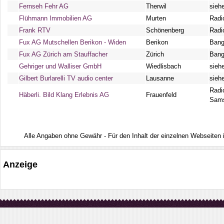
Fernseh Fehr AG
Therwil
sieh
Flühmann Immobilien AG
Murten
Radi
Frank RTV
Schönenberg
Radi
Fux AG Mutschellen Berikon - Widen
Berikon
Bang
Fux AG Zürich am Stauffacher
Zürich
Bang
Gehriger und Walliser GmbH
Wiedlisbach
sieh
Gilbert Burlarelli TV audio center
Lausanne
sieh
Radi
Häberli. Bild Klang Erlebnis AG
Frauenfeld
Sams
Alle Angaben ohne Gewähr - Für den Inhalt der einzelnen Webseiten ist
Anzeige