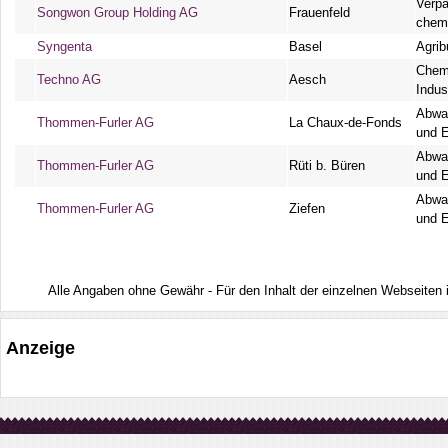
Verpa
Songwon Group Holding AG
Frauenfeld
chem
Syngenta
Basel
Agri
Chem
Techno AG
Aesch
Indus
Abwas
Thommen-Furler AG
La Chaux-de-Fonds
und 
Abwas
Thommen-Furler AG
Rüti b. Büren
und 
Abwas
Thommen-Furler AG
Ziefen
und 
Alle Angaben ohne Gewähr - Für den Inhalt der einzelnen Webseiten ist
Anzeige