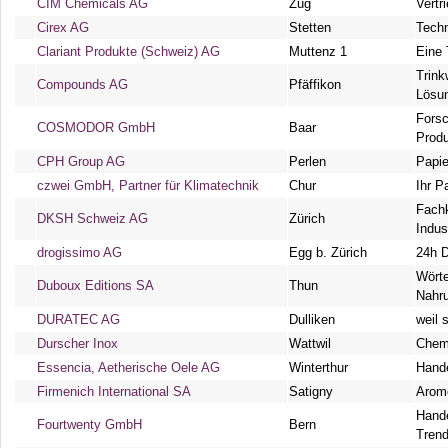
CIM Chemicals AG
Zug
Vertr
Cirex AG
Stetten
Techn
Clariant Produkte (Schweiz) AG
Muttenz 1
Eine 
Trin
Compounds AG
Pfäffikon
Lösu
Forsc
COSMODOR GmbH
Baar
Prod
CPH Group AG
Perlen
Papie
czwei GmbH, Partner für Klimatechnik
Chur
Ihr P
Fachk
DKSH Schweiz AG
Zürich
Indus
drogissimo AG
Egg b. Zürich
24h D
Wörte
Duboux Editions SA
Thun
Nahru
DURATEC AG
Dulliken
weil 
Durscher Inox
Wattwil
Chemi
Essencia, Aetherische Oele AG
Winterthur
Hande
Firmenich International SA
Satigny
Arome
Hande
Fourtwenty GmbH
Bern
Trend