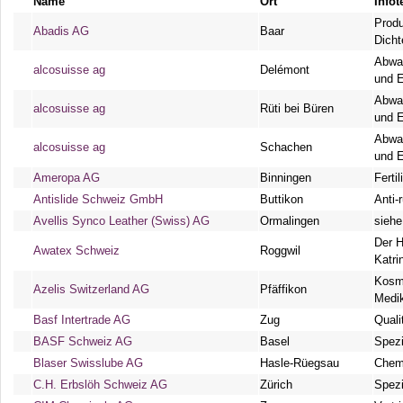
Name
Ort
Infot
Produ
Abadis AG
Baar
Dicht
Abwas
alcosuisse ag
Delémont
und 
Abwas
alcosuisse ag
Rüti bei Büren
und 
Abwas
alcosuisse ag
Schachen
und 
Ameropa AG
Binningen
Ferti
Antislide Schweiz GmbH
Buttikon
Anti-
Avellis Synco Leather (Swiss) AG
Ormalingen
siehe
Der H
Awatex Schweiz
Roggwil
Katri
Kosm
Azelis Switzerland AG
Pfäffikon
Medi
Basf Intertrade AG
Zug
Qual
BASF Schweiz AG
Basel
Spezi
Blaser Swisslube AG
Hasle-Rüegsau
Chemi
C.H. Erbslöh Schweiz AG
Zürich
Spezi