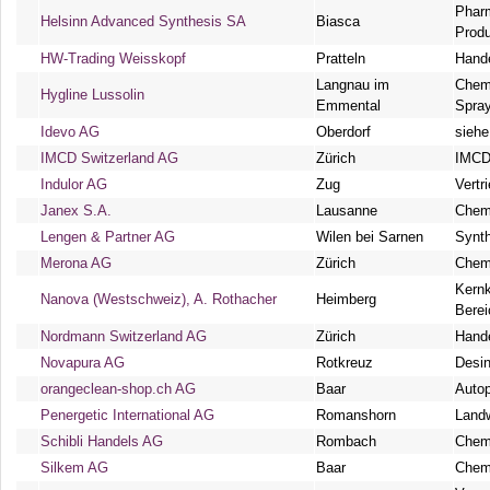
Phar
Helsinn Advanced Synthesis SA
Biasca
Prod
HW-Trading Weisskopf
Pratteln
Hand
Langnau im
Chemi
Hygline Lussolin
Emmental
Spra
Idevo AG
Oberdorf
siehe
IMCD Switzerland AG
Zürich
IMCD
Indulor AG
Zug
Vertr
Janex S.A.
Lausanne
Chem
Lengen & Partner AG
Wilen bei Sarnen
Synth
Merona AG
Zürich
Chem
Kern
Nanova (Westschweiz), A. Rothacher
Heimberg
Berei
Nordmann Switzerland AG
Zürich
Hande
Novapura AG
Rotkreuz
Desin
orangeclean-shop.ch AG
Baar
Auto
Penergetic International AG
Romanshorn
Landw
Schibli Handels AG
Rombach
Chem
Silkem AG
Baar
Chem