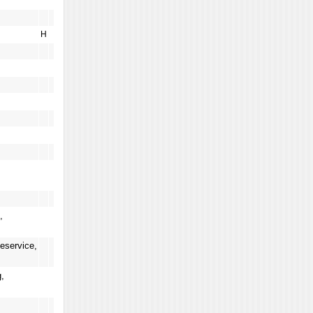
H
,
eservice,
,