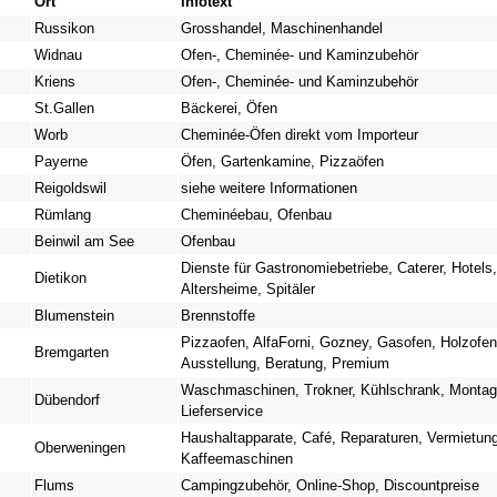
Ort
Infotext
Russikon
Grosshandel, Maschinenhandel
Widnau
Ofen-, Cheminée- und Kaminzubehör
Kriens
Ofen-, Cheminée- und Kaminzubehör
St.Gallen
Bäckerei, Öfen
Worb
Cheminée-Öfen direkt vom Importeur
Payerne
Öfen, Gartenkamine, Pizzaöfen
Reigoldswil
siehe weitere Informationen
Rümlang
Cheminéebau, Ofenbau
Beinwil am See
Ofenbau
Dienste für Gastronomiebetriebe, Caterer, Hotels,
Dietikon
Altersheime, Spitäler
Blumenstein
Brennstoffe
Pizzaofen, AlfaForni, Gozney, Gasofen, Holzofen
Bremgarten
Ausstellung, Beratung, Premium
Waschmaschinen, Trokner, Kühlschrank, Montag
Dübendorf
Lieferservice
Haushaltapparate, Café, Reparaturen, Vermietung
Oberweningen
Kaffeemaschinen
Flums
Campingzubehör, Online-Shop, Discountpreise