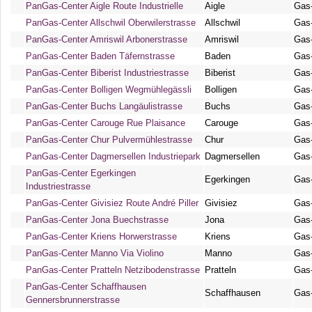
PanGas-Center Aigle Route Industrielle
Aigle
Gas
PanGas-Center Allschwil Oberwilerstrasse
Allschwil
Gas
PanGas-Center Amriswil Arbonerstrasse
Amriswil
Gas
PanGas-Center Baden Täfernstrasse
Baden
Gas
PanGas-Center Biberist Industriestrasse
Biberist
Gas
PanGas-Center Bolligen Wegmühlegässli
Bolligen
Gas
PanGas-Center Buchs Langäulistrasse
Buchs
Gas
PanGas-Center Carouge Rue Plaisance
Carouge
Gas
PanGas-Center Chur Pulvermühlestrasse
Chur
Gas
PanGas-Center Dagmersellen Industriepark
Dagmersellen
Gas
PanGas-Center Egerkingen
Egerkingen
Gas
Industriestrasse
PanGas-Center Givisiez Route André Piller
Givisiez
Gas
PanGas-Center Jona Buechstrasse
Jona
Gas
PanGas-Center Kriens Horwerstrasse
Kriens
Gas
PanGas-Center Manno Via Violino
Manno
Gas
PanGas-Center Pratteln Netzibodenstrasse
Pratteln
Gas
PanGas-Center Schaffhausen
Schaffhausen
Gas
Gennersbrunnerstrasse