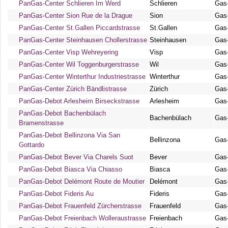
PanGas-Center Schlieren Im Werd
Schlieren
Gas
PanGas-Center Sion Rue de la Drague
Sion
Gas
PanGas-Center St.Gallen Piccardstrasse
St.Gallen
Gas
PanGas-Center Steinhausen Chollerstrasse
Steinhausen
Gas
PanGas-Center Visp Wehreyering
Visp
Gas
PanGas-Center Wil Toggenburgerstrasse
Wil
Gas
PanGas-Center Winterthur Industriestrasse
Winterthur
Gas
PanGas-Center Zürich Bändlistrasse
Zürich
Gas
PanGas-Debot Arlesheim Birseckstrasse
Arlesheim
Gas
PanGas-Debot Bachenbülach
Bachenbülach
Gas
Bramenstrasse
PanGas-Debot Bellinzona Via San
Bellinzona
Gas
Gottardo
PanGas-Debot Bever Via Charels Suot
Bever
Gas
PanGas-Debot Biasca Via Chiasso
Biasca
Gas
PanGas-Debot Delémont Route de Moutier
Delémont
Gas
PanGas-Debot Fideris Au
Fideris
Gas
PanGas-Debot Frauenfeld Zürcherstrasse
Frauenfeld
Gas
PanGas-Debot Freienbach Wolleraustrasse
Freienbach
Gas