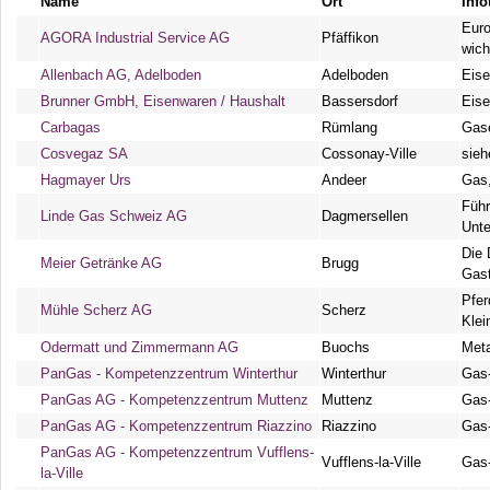
Name
Ort
Info
Euro
AGORA Industrial Service AG
Pfäffikon
wich
Allenbach AG, Adelboden
Adelboden
Eise
Brunner GmbH, Eisenwaren / Haushalt
Bassersdorf
Eise
Carbagas
Rümlang
Gas
Cosvegaz SA
Cossonay-Ville
sieh
Hagmayer Urs
Andeer
Gas,
Führ
Linde Gas Schweiz AG
Dagmersellen
Unt
Die 
Meier Getränke AG
Brugg
Gast
Pfer
Mühle Scherz AG
Scherz
Klei
Odermatt und Zimmermann AG
Buochs
Meta
PanGas - Kompetenzzentrum Winterthur
Winterthur
Gas
PanGas AG - Kompetenzzentrum Muttenz
Muttenz
Gas
PanGas AG - Kompetenzzentrum Riazzino
Riazzino
Gas
PanGas AG - Kompetenzzentrum Vufflens-
Vufflens-la-Ville
Gas
la-Ville