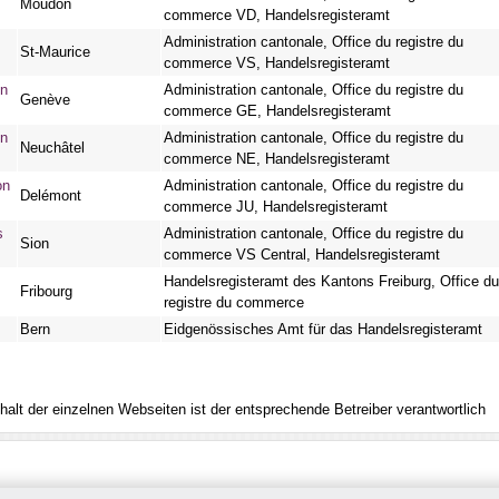
Moudon
commerce VD, Handelsregisteramt
Administration cantonale, Office du registre du
St-Maurice
commerce VS, Handelsregisteramt
on
Administration cantonale, Office du registre du
Genève
commerce GE, Handelsregisteramt
on
Administration cantonale, Office du registre du
Neuchâtel
commerce NE, Handelsregisteramt
on
Administration cantonale, Office du registre du
Delémont
commerce JU, Handelsregisteramt
s
Administration cantonale, Office du registre du
Sion
commerce VS Central, Handelsregisteramt
Handelsregisteramt des Kantons Freiburg, Office du
Fribourg
registre du commerce
Bern
Eidgenössisches Amt für das Handelsregisteramt
 der einzelnen Webseiten ist der entsprechende Betreiber verantwortlich