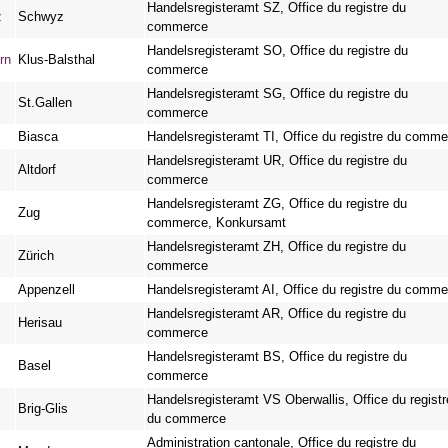
Handelsregisteramt SZ, Office du registre du
z
Schwyz
commerce
Handelsregisteramt SO, Office du registre du
rn
Klus-Balsthal
commerce
Handelsregisteramt SG, Office du registre du
St.Gallen
commerce
Biasca
Handelsregisteramt TI, Office du registre du comme
Handelsregisteramt UR, Office du registre du
Altdorf
commerce
Handelsregisteramt ZG, Office du registre du
Zug
commerce, Konkursamt
Handelsregisteramt ZH, Office du registre du
Zürich
commerce
Appenzell
Handelsregisteramt AI, Office du registre du comme
Handelsregisteramt AR, Office du registre du
Herisau
commerce
Handelsregisteramt BS, Office du registre du
Basel
commerce
Handelsregisteramt VS Oberwallis, Office du registr
Brig-Glis
du commerce
Administration cantonale, Office du registre du