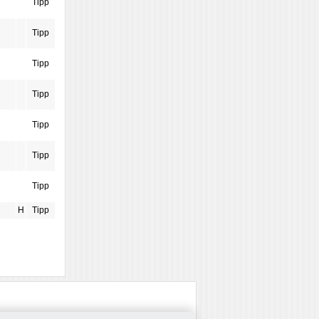
Tipp
Tipp
Tipp
Tipp
Tipp
Tipp
Tipp
H
Tipp