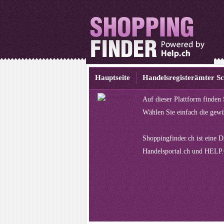
Hauptseite
Handelsregisterämter S
Auf dieser Plattform finden
Wählen Sie einfach die gewü
Shoppingfinder.ch ist eine D
Handelsportal.ch
und
HELP