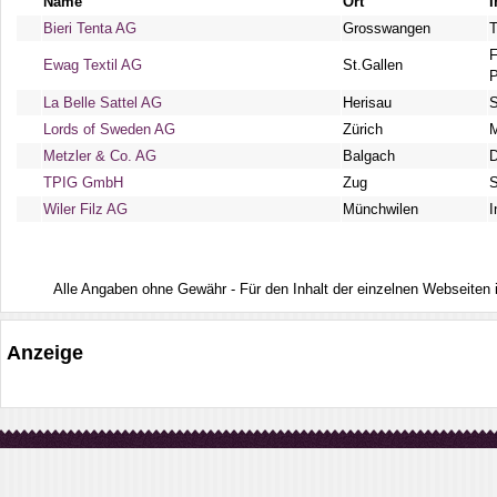
Name
Ort
I
Bieri Tenta AG
Grosswangen
T
F
Ewag Textil AG
St.Gallen
P
La Belle Sattel AG
Herisau
S
Lords of Sweden AG
Zürich
Metzler & Co. AG
Balgach
D
TPIG GmbH
Zug
S
Wiler Filz AG
Münchwilen
I
Alle Angaben ohne Gewähr - Für den Inhalt der einzelnen Webseiten ist
Anzeige