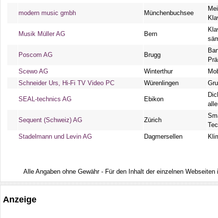
Mei
modern music gmbh
Münchenbuchsee
Kla
Kla
Musik Müller AG
Bern
säm
Ban
Poscom AG
Brugg
Prä
Scewo AG
Winterthur
Mob
Schneider Urs, Hi-Fi TV Video PC
Würenlingen
Gru
Dic
SEAL-technics AG
Ebikon
all
Sma
Sequent (Schweiz) AG
Zürich
Tec
Stadelmann und Levin AG
Dagmersellen
Kli
Alle Angaben ohne Gewähr - Für den Inhalt der einzelnen Webseiten ist
Anzeige