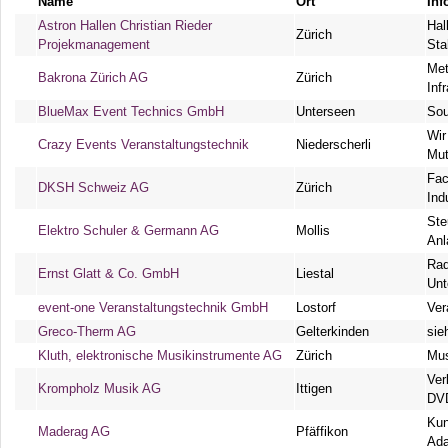
Name
Ort
Inf
Astron Hallen Christian Rieder
Hal
Zürich
Projekmanagement
Sta
Met
Bakrona Zürich AG
Zürich
Inf
BlueMax Event Technics GmbH
Unterseen
Sou
Wir
Crazy Events Veranstaltungstechnik
Niederscherli
Mut
Fac
DKSH Schweiz AG
Zürich
Ind
Ste
Elektro Schuler & Germann AG
Mollis
Anl
Rad
Ernst Glatt & Co. GmbH
Liestal
Unt
event-one Veranstaltungstechnik GmbH
Lostorf
Ver
Greco-Therm AG
Gelterkinden
sie
Kluth, elektronische Musikinstrumente AG
Zürich
Mus
Ver
Krompholz Musik AG
Ittigen
DVD
Kun
Maderag AG
Pfäffikon
Ada