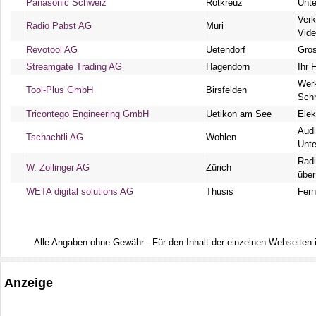
Panasonic Schweiz
Rotkreuz
Unte
Verk
Radio Pabst AG
Muri
Vid
Revotool AG
Uetendorf
Gros
Streamgate Trading AG
Hagendorn
Ihr 
Wer
Tool-Plus GmbH
Birsfelden
Sch
Tricontego Engineering GmbH
Uetikon am See
Elek
Audi
Tschachtli AG
Wohlen
Unte
Radi
W. Zollinger AG
Zürich
über
WETA digital solutions AG
Thusis
Fern
Alle Angaben ohne Gewähr - Für den Inhalt der einzelnen Webseiten ist
Anzeige