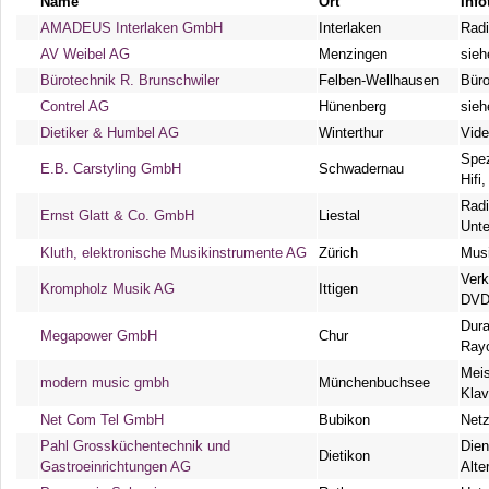
Name
Ort
Info
AMADEUS Interlaken GmbH
Interlaken
Radi
AV Weibel AG
Menzingen
sieh
Bürotechnik R. Brunschwiler
Felben-Wellhausen
Büro
Contrel AG
Hünenberg
sieh
Dietiker & Humbel AG
Winterthur
Vide
Spez
E.B. Carstyling GmbH
Schwadernau
Hifi
Radi
Ernst Glatt & Co. GmbH
Liestal
Unte
Kluth, elektronische Musikinstrumente AG
Zürich
Mus
Verk
Krompholz Musik AG
Ittigen
DVD
Dura
Megapower GmbH
Chur
Rayo
Meis
modern music gmbh
Münchenbuchsee
Klav
Net Com Tel GmbH
Bubikon
Netz
Pahl Grossküchentechnik und
Dien
Dietikon
Gastroeinrichtungen AG
Alte