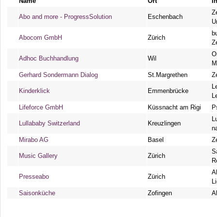
Name
Ort
I
Z
Abo and more - ProgressSolution
Eschenbach
U
b
Abocom GmbH
Zürich
Z
O
Adhoc Buchhandlung
Wil
M
Gerhard Sondermann Dialog
St.Margrethen
Z
L
Kinderklick
Emmenbrücke
L
Lifeforce GmbH
Küssnacht am Rigi
P
L
Lullababy Switzerland
Kreuzlingen
n
Mirabo AG
Basel
Z
S
Music Gallery
Zürich
R
A
Presseabo
Zürich
L
Saisonküche
Zofingen
A