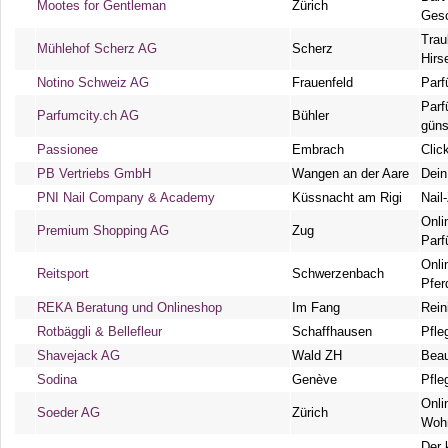
Mootes for Gentleman
Zürich
Ges
Trau
Mühlehof Scherz AG
Scherz
Hirs
Notino Schweiz AG
Frauenfeld
Parf
Parf
Parfumcity.ch AG
Bühler
güns
Passionee
Embrach
Clic
PB Vertriebs GmbH
Wangen an der Aare
Dein
PNI Nail Company & Academy
Küssnacht am Rigi
Nail
Onli
Premium Shopping AG
Zug
Par
Onli
Reitsport
Schwerzenbach
Pfer
REKA Beratung und Onlineshop
Im Fang
Rein
Rotbäggli & Bellefleur
Schaffhausen
Pfle
Shavejack AG
Wald ZH
Beau
Sodina
Genève
Pfle
Onli
Soeder AG
Zürich
Woh
Der 