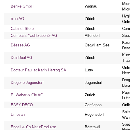
Micr
Benke GmbH
Widnau
Micr
Hygi
bluu AG
Zürich
Onli
Cabinet Store
Zürich
Comp
Compass Yachtzubehör AG
Altendorf
Spez
Kosm
Déesse AG
Oetwil am See
Dess
Kurz
DeinDeal AG
Zürich
Tra
Onli
Docteur Paul et Karin Herzog SA
Lutry
Her
Drog
Drogerie Jegenstorf
Jegenstorf
Bera
Papi
E. Weber & Cie AG
Zürich
Luft
EASY-DECO
Confignon
Onli
Spit
Emosan
Regensdorf
Wär
Spez
Engeli & Co NaturProdukte
Bäretswil
Natu