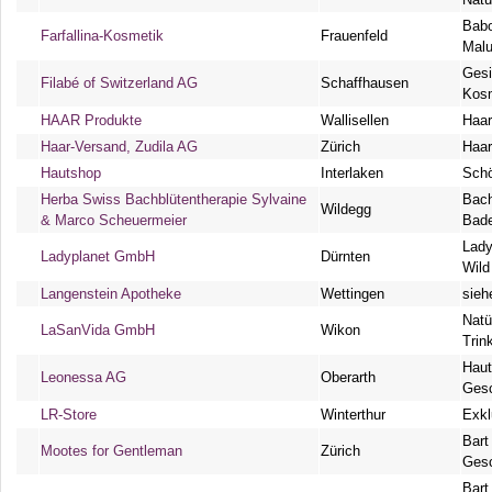
Babo
Farfallina-Kosmetik
Frauenfeld
Malu
Gesi
Filabé of Switzerland AG
Schaffhausen
Kosm
HAAR Produkte
Wallisellen
Haar
Haar-Versand, Zudila AG
Zürich
Haar
Hautshop
Interlaken
Schö
Herba Swiss Bachblütentherapie Sylvaine
Bach
Wildegg
& Marco Scheuermeier
Bad
Lady
Ladyplanet GmbH
Dürnten
Wil
Langenstein Apotheke
Wettingen
sieh
Natü
LaSanVida GmbH
Wikon
Trin
Haut
Leonessa AG
Oberarth
Ges
LR-Store
Winterthur
Exkl
Bart
Mootes for Gentleman
Zürich
Ges
Bart