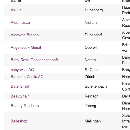
Name
Ort
Info
Haus
Akuun
Hünenberg
Parf
Aloe
Aloe-fresca
Nidfurn
Räuc
Aloe
Aloevera Branco
Dübendorf
Gesu
Bril
Augenoptik Ménat
Oberwil
vorm
Baby
Baby Rose Genossenschaft
Netstal
Fach
baby-walz AG
St.Gallen
Baby
Barberia, Zudila AG
Zürich
Haar
Kosm
Bate GmbH
Spreitenbach
Coif
Beautyflair
Reinach
Der 
Dame
Beauty-Products
Jaberg
Haa
Schw
Belleshop
Mellingen
Infr
uvm