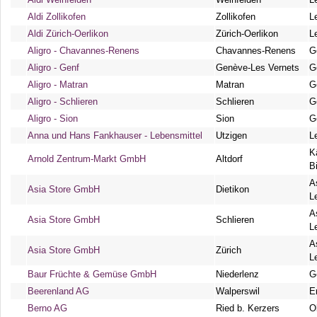
Aldi Zollikofen
Zollikofen
L
Aldi Zürich-Oerlikon
Zürich-Oerlikon
L
Aligro - Chavannes-Renens
Chavannes-Renens
G
Aligro - Genf
Genève-Les Vernets
G
Aligro - Matran
Matran
G
Aligro - Schlieren
Schlieren
G
Aligro - Sion
Sion
G
Anna und Hans Fankhauser - Lebensmittel
Utzigen
L
K
Arnold Zentrum-Markt GmbH
Altdorf
B
A
Asia Store GmbH
Dietikon
L
A
Asia Store GmbH
Schlieren
L
A
Asia Store GmbH
Zürich
L
Baur Früchte & Gemüse GmbH
Niederlenz
G
Beerenland AG
Walperswil
E
Berno AG
Ried b. Kerzers
O