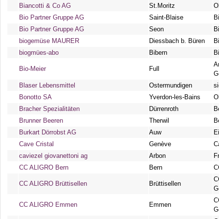
Biancotti & Co AG
St.Moritz
O
Bio Partner Gruppe AG
Saint-Blaise
B
Bio Partner Gruppe AG
Seon
B
biogemüse MAURER
Diessbach b. Büren
B
biogmües-abo
Bibern
B
A
Bio-Meier
Full
G
Blaser Lebensmittel
Ostermundigen
s
Bonotto SA
Yverdon-les-Bains
O
Bracher Spezialitäten
Dürrenroth
B
Brunner Beeren
Therwil
B
Burkart Dörrobst AG
Auw
E
Cave Cristal
Genève
C
caviezel giovanettoni ag
Arbon
F
CC ALIGRO Bern
Bern
C
C
CC ALIGRO Brüttisellen
Brüttisellen
G
C
CC ALIGRO Emmen
Emmen
G