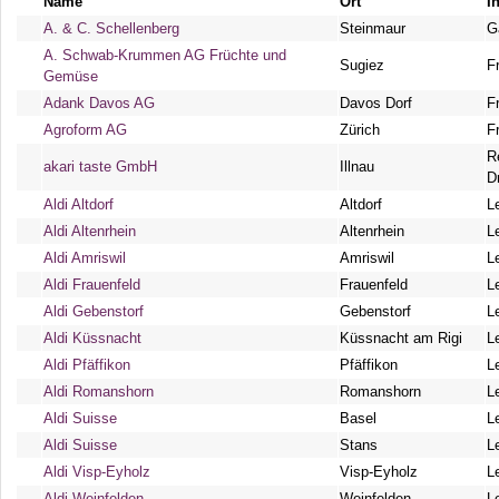
Name
Ort
I
A. & C. Schellenberg
Steinmaur
G
A. Schwab-Krummen AG Früchte und
Sugiez
F
Gemüse
Adank Davos AG
Davos Dorf
F
Agroform AG
Zürich
F
R
akari taste GmbH
Illnau
D
Aldi Altdorf
Altdorf
L
Aldi Altenrhein
Altenrhein
L
Aldi Amriswil
Amriswil
L
Aldi Frauenfeld
Frauenfeld
L
Aldi Gebenstorf
Gebenstorf
L
Aldi Küssnacht
Küssnacht am Rigi
L
Aldi Pfäffikon
Pfäffikon
L
Aldi Romanshorn
Romanshorn
L
Aldi Suisse
Basel
L
Aldi Suisse
Stans
L
Aldi Visp-Eyholz
Visp-Eyholz
L
Aldi Weinfelden
Weinfelden
L