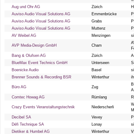
Aug und Ohr AG
Zürich
H
Auviso Audio Visual Solutions AG
Emmenbrücke
P
Auviso Audio Visual Solutions AG
Grabs
P
Auviso Audio Visual Solutions AG
Muttenz
P
AV Weibel AG
Menzingen
s
A
AVP Media-Design GmbH
Cham
F
Bang & Olufsen AG
Zürich
A
BlueMax Event Technics GmbH
Unterseen
S
Boenicke Audio
Basel
s
Brenner Sounds & Recording BSR
Winterthur
i
B
Büro AG
Zug
A
Comtec Howag AG
Rümlang
R
W
Crazy Events Veranstaltungstechnik
Niederscherli
M
Decibel SA
Vevey
P
Défi Technique SA
Lonay
s
Dietiker & Humbel AG
Winterthur
V