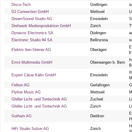
Disco-Tech
Grellingen
s
DJ Connection GmbH
Wettswil
L
DreamSound Studio AG
Einsiedeln
S
Drehwerk Medienproduktion GmbH
Zürich
T
Dynavox Electronics SA
Düdingen
a
Electronic Studio 84 SA
Bellinzona
s
E
Elektro Iten-Steiner AG
Oberägeri
E
I
Emni Multimedia GmbH
Oberwangen b. Bern
B
I
Expert Cäsar Kälin GmbH
Einsiedeln
M
Feliton AG
Gerlafingen
G
Flyline Music AG
Wettswil
M
Gfeller Licht- und Tontechnik AG
Zuchwil
L
Gfeller Licht- und Tontechnik AG
Zürich
L
E
Gotham AG
Dietikon
H
H
HiFi Studio Sulzer AG
Zürich
Z