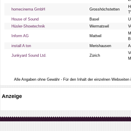
H
homecinema GmbH
Grosshöchstetten
T
House of Sound
Basel
U
Hüsler-Showtechnik
Wermatswil
V
M
Inform AG
Mattwil
B
install A ton
Merishausen
A
V
Junkyard Sound Ltd.
Zürich
M
Alle Angaben ohne Gewähr - Für den Inhalt der einzelnen Webseiten ist
Anzeige