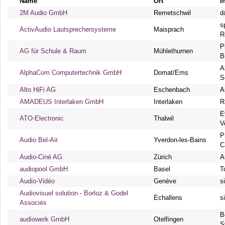
Name
Ort
I
2M Audio GmbH
Remetschwil
d
s
ActivAudio Lautsprechersysteme
Maisprach
R
P
AG für Schule & Raum
Mühlethurnen
B
A
AlphaCom Computertechnik GmbH
Domat/Ems
S
Alto HiFi AG
Eschenbach
A
AMADEUS Interlaken GmbH
Interlaken
R
E
ATO-Electronic
Thalwil
V
P
Audio Bel-Air
Yverdon-les-Bains
C
Audio-Ciné AG
Zürich
A
audiopool GmbH
Basel
T
Audio-Vidéo
Genève
s
Audiovisuel solution - Borloz & Godel
Echallens
s
Associés
B
audiowerk GmbH
Otelfingen
S