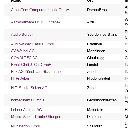
Name
Ort
I
A
AlphaCom Computertechnik GmbH
Domat/Ems
S
W
Astrosoftware Dr. B.L. Stanek
Arth
S
P
Audio Bel-Air
Yverdon-les-Bains
C
Audio-Video Cassis GmbH
Pfäffikon
B
AV Weibel AG
Menzingen
s
COMM-TEC AG
Glattbrugg
C
Ernst Glatt & Co. GmbH
Liestal
R
Fux AG Zürich am Stauffacher
Zürich
B
Hi-Fi Jeker
Niederrohrdorf
H
H
HiFi Studio Sulzer AG
Zürich
Z
H
homecinema GmbH
Grosshöchstetten
T
Lehner Akustik AG
Maienfeld
H
Media Markt - Filiale Oftringen
Dietikon
M
U
Münsterton GmbH
St.Moritz