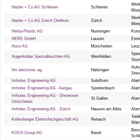
Werk
Hasler + Co AG Schlieren
Schlieren
Miet
Werk
Hasler + Co AG Zürich Oerlikon
Zürich
Miet
Herba-Plastic AG
Nunningen
Kuns
HERS GmbH
Lausen
Einr
Huco AG
Münchwilen
Leuc
Spez
Hugentobler Spezialleuchten AG
Weinfelden
Stur
Auto
ifm electronic ag
Härkingen
Steu
Imhotec Engineering AG
Solothurn
Alar
Imhotec Engineering AG - Aargau
Spreitenbach
Alar
Imhotec Engineering AG - Showroom
St.Gallen
Alar
Ostschweiz
Imhotec Engineering AG - Zürich
Hausen am Albis
Alar
Tele
Kellenberger Elektrofachgeschäft AG
Reinach
Wär
Besc
KOCH Group AG
Basel
Schl