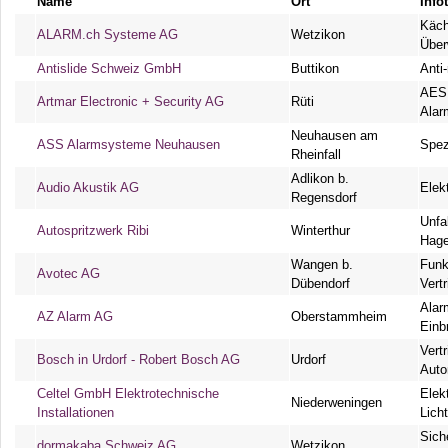
Name
Ort
Info
Käch
ALARM.ch Systeme AG
Wetzikon
Übe
Antislide Schweiz GmbH
Buttikon
Anti
AES 
Artmar Electronic + Security AG
Rüti
Alar
Neuhausen am
ASS Alarmsysteme Neuhausen
Spez
Rheinfall
Adlikon b.
Audio Akustik AG
Elek
Regensdorf
Unfa
Autospritzwerk Ribi
Winterthur
Hage
Wangen b.
Funk
Avotec AG
Dübendorf
Vert
Alar
AZ Alarm AG
Oberstammheim
Einb
Vert
Bosch in Urdorf - Robert Bosch AG
Urdorf
Auto
Celtel GmbH Elektrotechnische
Elek
Niederweningen
Installationen
Lich
Sich
dormakaba Schweiz AG
Wetzikon