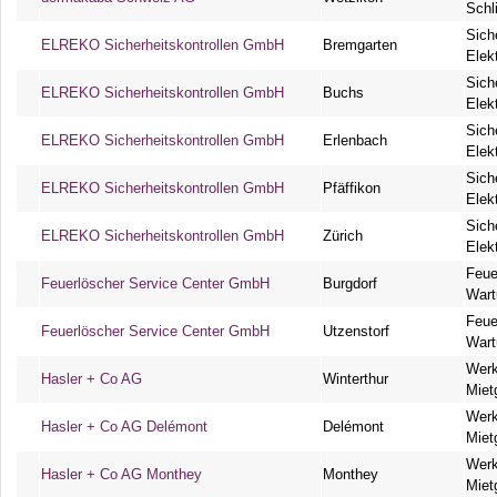
Schl
Sich
ELREKO Sicherheitskontrollen GmbH
Bremgarten
Elek
Sich
ELREKO Sicherheitskontrollen GmbH
Buchs
Elek
Sich
ELREKO Sicherheitskontrollen GmbH
Erlenbach
Elek
Sich
ELREKO Sicherheitskontrollen GmbH
Pfäffikon
Elek
Sich
ELREKO Sicherheitskontrollen GmbH
Zürich
Elek
Feue
Feuerlöscher Service Center GmbH
Burgdorf
Wart
Feue
Feuerlöscher Service Center GmbH
Utzenstorf
Wart
Werk
Hasler + Co AG
Winterthur
Miet
Werk
Hasler + Co AG Delémont
Delémont
Miet
Werk
Hasler + Co AG Monthey
Monthey
Miet