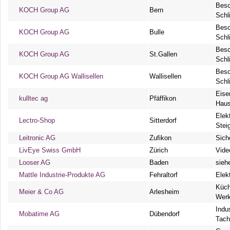
Besc
KOCH Group AG
Bern
Schl
Besc
KOCH Group AG
Bulle
Schl
Besc
KOCH Group AG
St.Gallen
Schl
Besc
KOCH Group AG Wallisellen
Wallisellen
Schl
Eise
kulltec ag
Pfäffikon
Haus
Elek
Lectro-Shop
Sitterdorf
Stei
Leitronic AG
Zufikon
Sich
LivEye Swiss GmbH
Zürich
Vide
Looser AG
Baden
sieh
Mattle Industrie-Produkte AG
Fehraltorf
Elek
Küch
Meier & Co AG
Arlesheim
Werk
Indu
Mobatime AG
Dübendorf
Tach