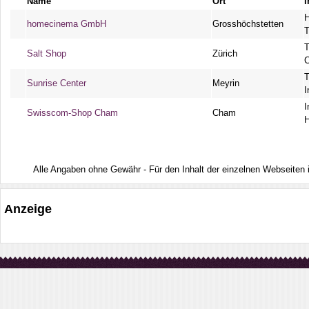
Name
Ort
I
H
homecinema GmbH
Grosshöchstetten
T
Salt Shop
Zürich
T
Sunrise Center
Meyrin
I
I
Swisscom-Shop Cham
Cham
H
Alle Angaben ohne Gewähr - Für den Inhalt der einzelnen Webseiten ist
Anzeige