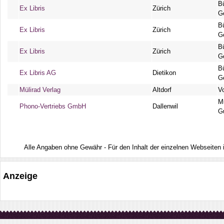
B
Ex Libris
Zürich
G
B
Ex Libris
Zürich
G
B
Ex Libris
Zürich
G
B
Ex Libris AG
Dietikon
G
Mülirad Verlag
Altdorf
V
M
Phono-Vertriebs GmbH
Dallenwil
G
Alle Angaben ohne Gewähr - Für den Inhalt der einzelnen Webseiten ist
Anzeige