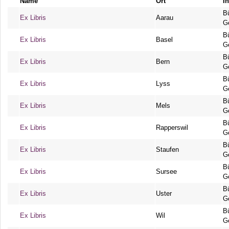
Name
Ort
In
B
Ex Libris
Aarau
G
B
Ex Libris
Basel
G
B
Ex Libris
Bern
G
B
Ex Libris
Lyss
G
B
Ex Libris
Mels
G
B
Ex Libris
Rapperswil
G
B
Ex Libris
Staufen
G
B
Ex Libris
Sursee
G
B
Ex Libris
Uster
G
B
Ex Libris
Wil
G