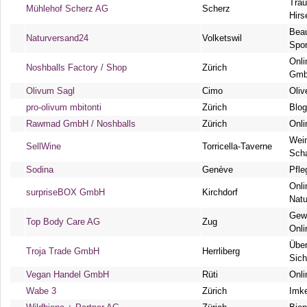
Trau
Mühlehof Scherz AG
Scherz
Hirs
Beau
Naturversand24
Volketswil
Spo
Onl
Noshballs Factory / Shop
Zürich
Gm
Olivum Sagl
Cimo
Oliv
pro-olivum mbitonti
Zürich
Blog
Rawmad GmbH / Noshballs
Zürich
Onli
Wein
SellWine
Torricella-Taverne
Sch
Sodina
Genève
Pfle
Onli
surpriseBOX GmbH
Kirchdorf
Nat
Gewi
Top Body Care AG
Zug
Onl
Über
Troja Trade GmbH
Herrliberg
Sich
Vegan Handel GmbH
Rüti
Onl
Wabe 3
Zürich
Imke