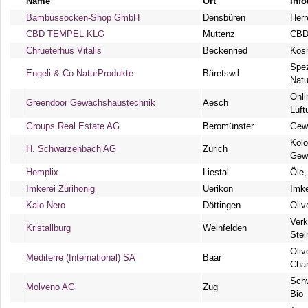
Name
Ort
Info
Bambussocken-Shop GmbH
Densbüren
Her
CBD TEMPEL KLG
Muttenz
CBD
Chrueterhus Vitalis
Beckenried
Kosm
Spez
Engeli & Co NaturProdukte
Bäretswil
Natu
Onli
Greendoor Gewächshaustechnik
Aesch
Lüft
Groups Real Estate AG
Beromünster
Gewü
Kolo
H. Schwarzenbach AG
Zürich
Gew
Hemplix
Liestal
Öle,
Imkerei Zürihonig
Uerikon
Imke
Kalo Nero
Döttingen
Oliv
Verk
Kristallburg
Weinfelden
Stei
Oliv
Mediterre (International) SA
Baar
Cha
Schw
Molveno AG
Zug
Bio