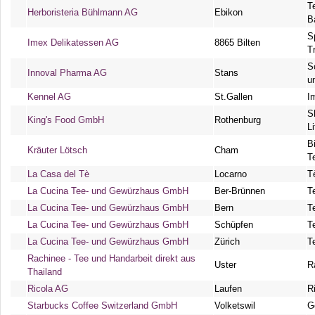
T
Herboristeria Bühlmann AG
Ebikon
B
S
Imex Delikatessen AG
8865 Bilten
T
S
Innoval Pharma AG
Stans
u
Kennel AG
St.Gallen
I
S
King's Food GmbH
Rothenburg
L
B
Kräuter Lötsch
Cham
T
La Casa del Tè
Locarno
T
La Cucina Tee- und Gewürzhaus GmbH
Ber-Brünnen
T
La Cucina Tee- und Gewürzhaus GmbH
Bern
T
La Cucina Tee- und Gewürzhaus GmbH
Schüpfen
T
La Cucina Tee- und Gewürzhaus GmbH
Zürich
T
Rachinee - Tee und Handarbeit direkt aus
Uster
R
Thailand
Ricola AG
Laufen
R
Starbucks Coffee Switzerland GmbH
Volketswil
G