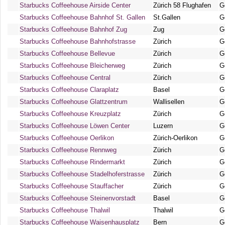
Starbucks Coffeehouse Airside Center
Zürich 58 Flughafen
G
Starbucks Coffeehouse Bahnhof St. Gallen
St.Gallen
G
Starbucks Coffeehouse Bahnhof Zug
Zug
G
Starbucks Coffeehouse Bahnhofstrasse
Zürich
G
Starbucks Coffeehouse Bellevue
Zürich
G
Starbucks Coffeehouse Bleicherweg
Zürich
G
Starbucks Coffeehouse Central
Zürich
G
Starbucks Coffeehouse Claraplatz
Basel
G
Starbucks Coffeehouse Glattzentrum
Wallisellen
G
Starbucks Coffeehouse Kreuzplatz
Zürich
G
Starbucks Coffeehouse Löwen Center
Luzern
G
Starbucks Coffeehouse Oerlikon
Zürich-Oerlikon
G
Starbucks Coffeehouse Rennweg
Zürich
G
Starbucks Coffeehouse Rindermarkt
Zürich
G
Starbucks Coffeehouse Stadelhoferstrasse
Zürich
G
Starbucks Coffeehouse Stauffacher
Zürich
G
Starbucks Coffeehouse Steinenvorstadt
Basel
G
Starbucks Coffeehouse Thalwil
Thalwil
G
Starbucks Coffeehouse Waisenhausplatz
Bern
G