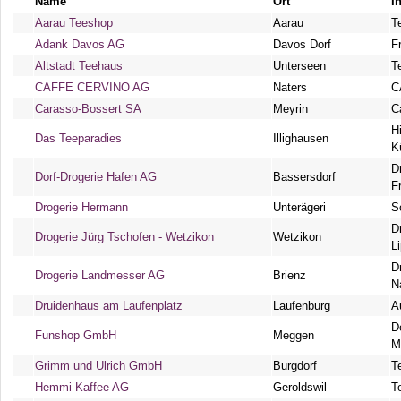
Name
Ort
I
Aarau Teeshop
Aarau
T
Adank Davos AG
Davos Dorf
F
Altstadt Teehaus
Unterseen
T
CAFFE CERVINO AG
Naters
C
Carasso-Bossert SA
Meyrin
C
H
Das Teeparadies
Illighausen
K
D
Dorf-Drogerie Hafen AG
Bassersdorf
F
Drogerie Hermann
Unterägeri
S
D
Drogerie Jürg Tschofen - Wetzikon
Wetzikon
L
D
Drogerie Landmesser AG
Brienz
N
Druidenhaus am Laufenplatz
Laufenburg
A
D
Funshop GmbH
Meggen
M
Grimm und Ulrich GmbH
Burgdorf
T
Hemmi Kaffee AG
Geroldswil
T