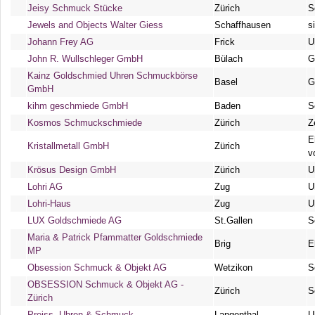
Jeisy Schmuck Stücke
Zürich
S
Jewels and Objects Walter Giess
Schaffhausen
s
Johann Frey AG
Frick
U
John R. Wullschleger GmbH
Bülach
G
Kainz Goldschmied Uhren Schmuckbörse
Basel
G
GmbH
kihm geschmiede GmbH
Baden
S
Kosmos Schmuckschmiede
Zürich
Z
E
Kristallmetall GmbH
Zürich
v
Krösus Design GmbH
Zürich
U
Lohri AG
Zug
U
Lohri-Haus
Zug
U
LUX Goldschmiede AG
St.Gallen
S
Maria & Patrick Pfammatter Goldschmiede
Brig
E
MP
Obsession Schmuck & Objekt AG
Wetzikon
S
OBSESSION Schmuck & Objekt AG -
Zürich
S
Zürich
Preiss, Uhren & Schmuck
Langenthal
U