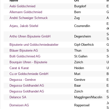
Name
Ort
I
Aebi Goldschmied
Burgdorf
E
Allemann Goldschmied
Bern
G
André Schweiger Schmuck
Zug
A
E
Arjaru, Jakob Stiefel
Courrendlin
d
S
Artho Uhren Bijouterie GmbH
Degersheim
S
Bijouterie und Goldschmiedeatelier
Gipf-Oberfrick
G
Bläuer Bijouterie AG
Thun
S
Bolli Goldschmied AG
St.Gallen
S
Bourquin Uhren - Bijouterie
Zürich
U
Carat & Karat
Heiden
U
Cu.or Goldschmiede GmbH
Muri
B
Degussa - Genève
Genève
E
Degussa Goldhandel AG
Baar
E
Degussa Goldhandel AG
Zürich
E
Delance SA
Magglingen/Macolin
S
J
Domeisen AG
Rapperswil
S