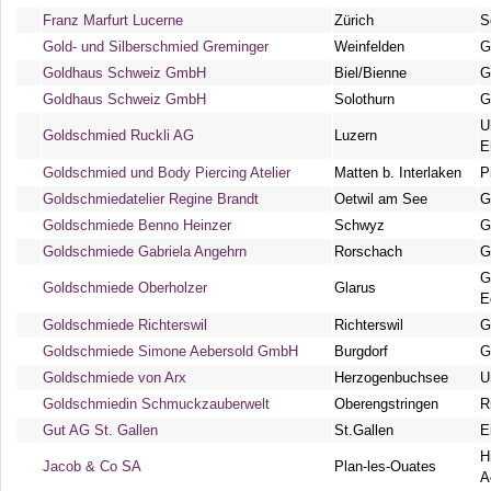
Franz Marfurt Lucerne
Zürich
S
Gold- und Silberschmied Greminger
Weinfelden
G
Goldhaus Schweiz GmbH
Biel/Bienne
G
Goldhaus Schweiz GmbH
Solothurn
G
U
Goldschmied Ruckli AG
Luzern
E
Goldschmied und Body Piercing Atelier
Matten b. Interlaken
P
Goldschmiedatelier Regine Brandt
Oetwil am See
G
Goldschmiede Benno Heinzer
Schwyz
G
Goldschmiede Gabriela Angehrn
Rorschach
G
G
Goldschmiede Oberholzer
Glarus
E
Goldschmiede Richterswil
Richterswil
G
Goldschmiede Simone Aebersold GmbH
Burgdorf
G
Goldschmiede von Arx
Herzogenbuchsee
U
Goldschmiedin Schmuckzauberwelt
Oberengstringen
R
Gut AG St. Gallen
St.Gallen
E
H
Jacob & Co SA
Plan-les-Ouates
A