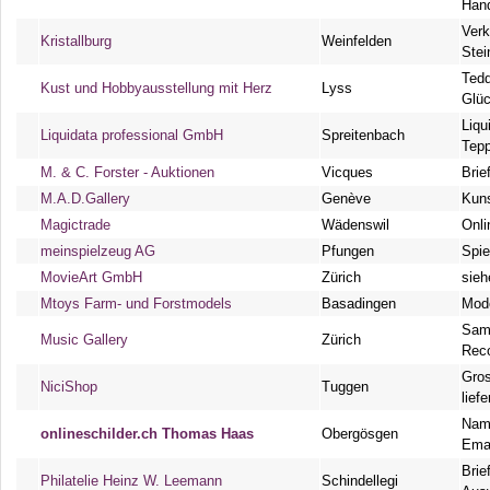
Han
Verk
Kristallburg
Weinfelden
Stei
Tedd
Kust und Hobbyausstellung mit Herz
Lyss
Glü
Liqu
Liquidata professional GmbH
Spreitenbach
Tep
M. & C. Forster - Auktionen
Vicques
Brie
M.A.D.Gallery
Genève
Kuns
Magictrade
Wädenswil
Onli
meinspielzeug AG
Pfungen
Spie
MovieArt GmbH
Zürich
sieh
Mtoys Farm- und Forstmodels
Basadingen
Mod
Samm
Music Gallery
Zürich
Rec
Gros
NiciShop
Tuggen
lief
Name
onlineschilder.ch Thomas Haas
Obergösgen
Emai
Brie
Philatelie Heinz W. Leemann
Schindellegi