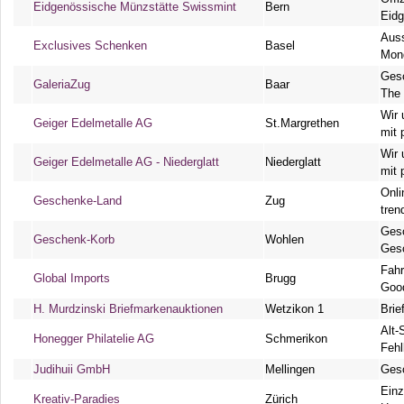
Eidgenössische Münzstätte Swissmint
Bern
Eid
Aus
Exclusives Schenken
Basel
Mon
Gesc
GaleriaZug
Baar
The
Wir 
Geiger Edelmetalle AG
St.Margrethen
mit 
Wir 
Geiger Edelmetalle AG - Niederglatt
Niederglatt
mit 
Onli
Geschenke-Land
Zug
tren
Ges
Geschenk-Korb
Wohlen
Ges
Fahr
Global Imports
Brugg
Goo
H. Murdzinski Briefmarkenauktionen
Wetzikon 1
Brie
Alt-
Honegger Philatelie AG
Schmerikon
Fehl
Judihuii GmbH
Mellingen
Gesc
Einz
Kreativ-Paradies
Zürich