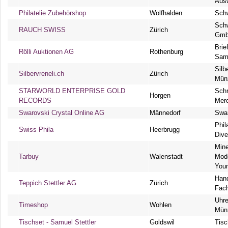
Ausw
Philatelie Zubehörshop
Wolfhalden
Schw
Schw
RAUCH SWISS
Zürich
Gm
Brie
Rölli Auktionen AG
Rothenburg
Sam
Silb
Silbervreneli.ch
Zürich
Münz
STARWORLD ENTERPRISE GOLD
Schr
Horgen
RECORDS
Mer
Swarovski Crystal Online AG
Männedorf
Swa
Phil
Swiss Phila
Heerbrugg
Dive
Mine
Tarbuy
Walenstadt
Mod
You
Hand
Teppich Stettler AG
Zürich
Fac
Uhre
Timeshop
Wohlen
Münz
Tischset - Samuel Stettler
Goldswil
Tisc