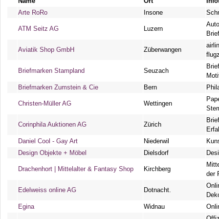
Name
Ort
Info
Arte RoRo
Insone
Sch
Auto
ATM Seitz AG
Luzern
Brie
airli
Aviatik Shop GmbH
Züberwangen
flug
Brie
Briefmarken Stampland
Seuzach
Mot
Briefmarken Zumstein & Cie
Bern
Phil
Pape
Christen-Müller AG
Wettingen
Stem
Brie
Corinphila Auktionen AG
Zürich
Erfa
Daniel Cool - Gay Art
Niederwil
Kun
Design Objekte + Möbel
Dielsdorf
Desi
Mitt
Drachenhort | Mittelalter & Fantasy Shop
Kirchberg
der 
Onli
Edelweiss online AG
Dotnacht.
Deko
Egina
Widnau
Onl
Offi