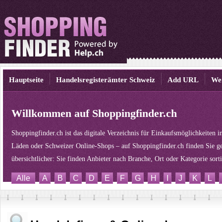
Hauptseite
Handelsregisterämter Schweiz
Add URL
We
Willkommen auf Shoppingfinder.ch
Shoppingfinder.ch ist das digitale Verzeichnis für Einkaufsmöglichkeiten 
Läden oder Schweizer Online-Shops – auf Shoppingfinder.ch finden Sie ge
übersichtlicher: Sie finden Anbieter nach Branche, Ort oder Kategorie sor
Alle
A
B
C
D
E
F
G
H
I
J
K
L