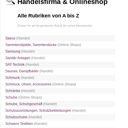
Handelsfirma & Onlineshop
Alle Rubriken von A bis Z
Klicken Sie auf die gewünschte Rubrik für weitere Informationen
Saeco
(Handel)
Sammlerobjekte, Sammlerstücke
(Online-Shops)
Samsung
(Handel)
Sanitär Anlagen
(Handel)
SAT-Technik
(Handel)
Saunas, Dampfbäder
(Handel)
Schmuck
(Handel)
Schmuck, Uhren, Accessoires
(Online-Shops)
Schränke
(Handel)
Schuhe
(Online-Shops)
Schuhe, Schuhgeschäft
(Handel)
Schutzausrüstungen, Schutzbekleidungen
(Handel)
Schutzschuhe
(Handel)
Schwere Textilien
(Handel)