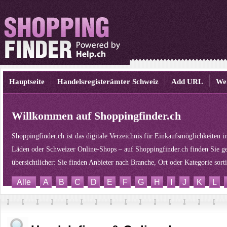
Hauptseite
Handelsregisterämter Schweiz
Add URL
We
Willkommen auf Shoppingfinder.ch
Shoppingfinder.ch ist das digitale Verzeichnis für Einkaufsmöglichkeiten 
Läden oder Schweizer Online-Shops – auf Shoppingfinder.ch finden Sie ge
übersichtlicher: Sie finden Anbieter nach Branche, Ort oder Kategorie sor
Alle
A
B
C
D
E
F
G
H
I
J
K
L